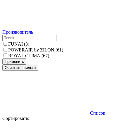
Производитель
FUNAI
(
3
)
POWERAIR by ZILON
(
61
)
ROYAL CLIMA
(
67
)
Применить
Очистить фильтр
Список
Сортировать: