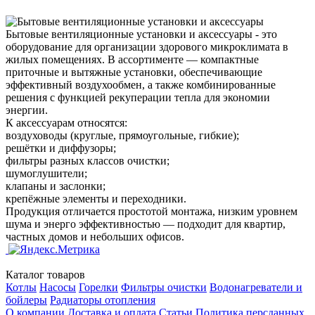
Бытовые вентиляционные установки и аксессуары - это
оборудование для организации здорового микроклимата в
жилых помещениях. В ассортименте — компактные
приточные и вытяжные установки, обеспечивающие
эффективный воздухообмен, а также комбинированные
решения с функцией рекуперации тепла для экономии
энергии.
К аксессуарам относятся:
воздуховоды (круглые, прямоугольные, гибкие);
решётки и диффузоры;
фильтры разных классов очистки;
шумоглушители;
клапаны и заслонки;
крепёжные элементы и переходники.
Продукция отличается простотой монтажа, низким уровнем
шума и энерго эффективностью — подходит для квартир,
частных домов и небольших офисов.
Каталог товаров
Котлы
Насосы
Горелки
Фильтры очистки
Водонагреватели и
бойлеры
Радиаторы отопления
О компании
Доставка и оплата
Статьи
Политика персданных