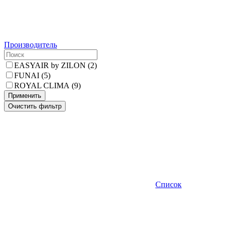
Производитель
EASYAIR by ZILON
(
2
)
FUNAI
(
5
)
ROYAL CLIMA
(
9
)
Применить
Очистить фильтр
Список