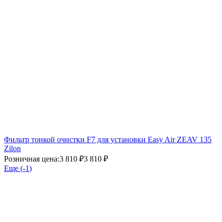
Фильтр тонкой очистки F7 для установки Easy Air ZEAV 135
Zilon
Розничная цена:
3 810 ₽
3 810 ₽
Еще (
-1
)