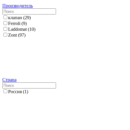
Производитель
клапан
(
29
)
Ferroli
(
9
)
Laddomat
(
10
)
Zont
(
97
)
Страна
Россия
(
1
)