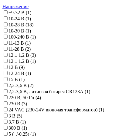
Напряжение
+9-32 В
(
1
)
10-24 В
(
1
)
10-28 В
(
18
)
10-30 В
(
1
)
100-240 В
(
1
)
11-13 В
(
1
)
11-28 В
(
2
)
12 ± 1,2 В
(
3
)
12 ± 1.2 В
(
1
)
12 В
(
9
)
12-24 В
(
1
)
15 В
(
1
)
2,2-3,6 В
(
2
)
2,2-3,6 В, литиевая батарея CR123А
(
1
)
220 В, 50 Гц
(
4
)
230 В
(
3
)
24 VAC (230-24V включая трансформатор)
(
1
)
3 В
(
5
)
3,7 В
(
1
)
300 В
(
1
)
5 (+/-0.25)
(
1
)