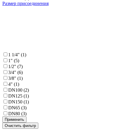
Размер присоединения
1 1/4"
(
1
)
1"
(
5
)
1/2"
(
7
)
3/4"
(
6
)
3/8"
(
1
)
4"
(
1
)
DN100
(
2
)
DN125
(
1
)
DN150
(
1
)
DN65
(
3
)
DN80
(
3
)
Применить
Очистить фильтр