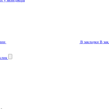
те у менеджера
нии
В закладки
В зак
 клик