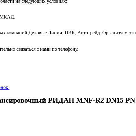
бласти на следующих условиях:
т МКАД.
ных компаний Деловые Линии, ПЭК, Автотрейд. Организуем отп
ительно связаться с нами по телефону.
вонок
алансировочный РИДАН MNF-R2 DN15 PN