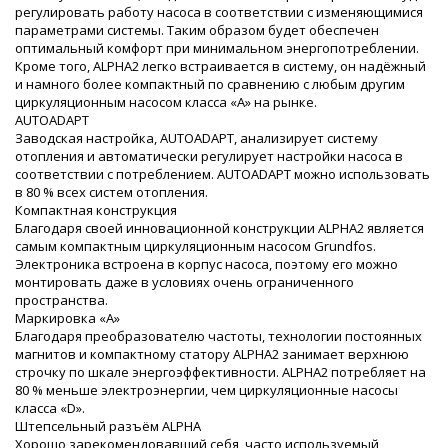
регулировать работу насоса в соответствии с изменяющимися
параметрами системы. Таким образом будет обеспечен
оптимальный комфорт при минимальном энергопотреблении.
Кроме того, ALPHA2 легко встраивается в систему, он надёжный
и намного более компактный по сравнению с любым другим
циркуляционным насосом класса «A» на рынке.
AUTOADAPT
Заводская настройка, AUTOADAPT, анализирует систему
отопления и автоматически регулирует настройки насоса в
соответствии с потреблением. AUTOADAPT можно использовать
в 80 % всех систем отопления.
Компактная конструкция
Благодаря своей инновационной конструкции ALPHA2 является
самым компактным циркуляционным насосом Grundfos.
Электроника встроена в корпус насоса, поэтому его можно
монтировать даже в условиях очень ограниченного
пространства.
Маркировка «A»
Благодаря преобразователю частоты, технологии постоянных
магнитов и компактному статору ALPHA2 занимает верхнюю
строчку по шкале энергоэффективности. ALPHA2 потребляет на
80 % меньше электроэнергии, чем циркуляционные насосы
класса «D».
Штепсельный разъём ALPHA
Хорошо зарекомендовавший себя, часто используемый