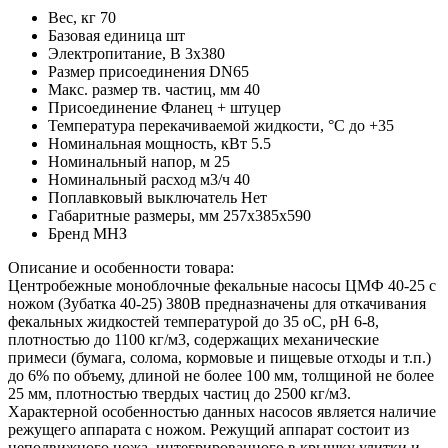
Вес, кг
70
Базовая единица
шт
Электропитание, В
3х380
Размер присоединения
DN65
Макс. размер тв. частиц, мм
40
Присоединение
Фланец + штуцер
Температура перекачиваемой жидкости, °С
до +35
Номинальная мощность, кВт
5.5
Номинальный напор, м
25
Номинальный расход м3/ч
40
Поплавковый выключатель
Нет
Габаритные размеры, мм
257х385х590
Бренд
МНЗ
Описание и особенности товара:
Центробежные моноблочные фекальные насосы ЦМФ 40-25 с
ножом (Зубатка 40-25) 380В предназначены для откачивания
фекальных жидкостей температурой до 35 оС, pH 6-8,
плотностью до 1100 кг/м3, содержащих механические
примеси (бумага, солома, кормовые и пищевые отходы и т.п.)
до 6% по объему, длиной не более 100 мм, толщиной не более
25 мм, плотностью твердых частиц до 2500 кг/м3.
Характерной особенностью данных насосов является наличие
режущего аппарата с ножом. Режущий аппарат состоит из
неподвижного ножа, интегрированного в крышку улитки и