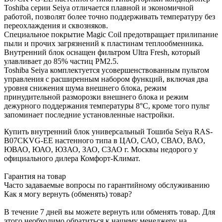
Toshiba серии Seiya отличается плавной и экономичной
работой, позволят более точно поддерживать температуру без
переохлаждения и сквозняков.
Специальное покрытие Magic Coil предотвращает прилипание
пыли и прочих загрязнений к пластинам теплообменника.
Внутренний блок оснащен фильтром Ultra Fresh, который
улавливает до 85% частиц РМ2.5.
Toshiba Seiya комплектуется усовершенствованным пультом
управления с расширенным набором функций, включая два
уровня снижения шума внешнего блока, режим
принудительной разморозки внешнего блока и режим
дежурного поддержания температуры 8°С, кроме того пульт
запоминает последние установленные настройки.
Купить внутренний блок универсальный Тошиба Seiya RAS-
B07CKVG-EE настенного типа в ЦАО, САО, СВАО, ВАО,
ЮВАО, ЮАО, ЮЗАО, ЗАО, СЗАО г. Москвы недорого у
официального дилера Комфорт-Климат.
Гарантия на товар
Часто задаваемые вопросы по гарантийному обслуживанию
Как я могу вернуть (обменять) товар?
В течение 7 дней вы можете вернуть или обменять товар. Для
этого необходимо обратиться к нашему менеджеру на