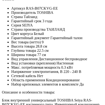
Артикул
RAS-B07CKVG-EE
Производитель
TOSHIBA
Страна
Тайланд
Гарантийный срок
3 года
Серия
SEIYA
Страна производства
ТАИЛАНД
Цвет корпуса
Белый
Гарантийный документ
Гарантийный талон
Вес товара (нетто)
9
Высота товара
28.8 см
Глубина товара
22.5 см
Ширина товара
77 см
Вид управления
Дистанционное беспроводное
Вид установки (крепления)
Настенная
Макс. потребляемая мощность
0.3 кВт
Напряжение электропитания, В
220 - 240 В
Сетевой кабель
Нет
Область применения
Кондиционирование
Набор крепежных элементов в комплекте
Да
Описание и особенности товара:
Блок внутренний универсальный TOSHIBA Seiya RAS-
B07CKVG-EE настенного типа. Инверторный кондиционер