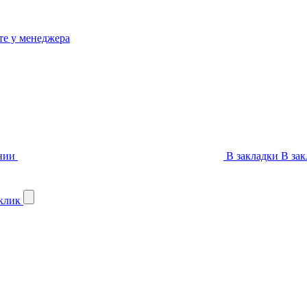
те у менеджера
нии
В закладки
В зак
 клик