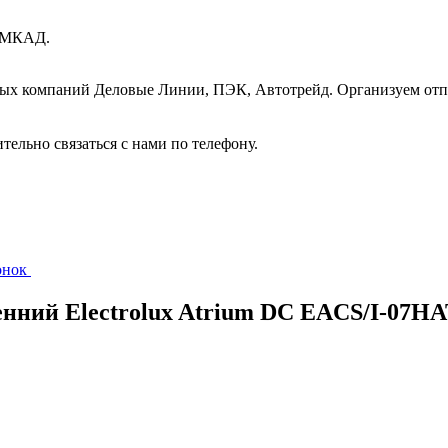
т МКАД.
ных компаний Деловые Линии, ПЭК, Автотрейд. Организуем отп
ительно связаться с нами по телефону.
вонок
енний Electrolux Atrium DC EACS/I-07HA