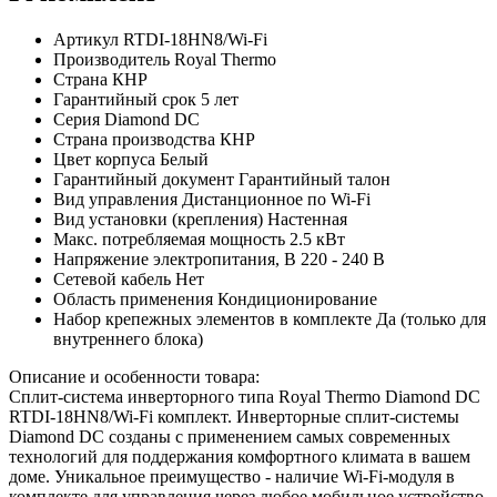
Артикул
RTDI-18HN8/Wi-Fi
Производитель
Royal Thermo
Страна
КНР
Гарантийный срок
5 лет
Серия
Diamond DC
Страна производства
КНР
Цвет корпуса
Белый
Гарантийный документ
Гарантийный талон
Вид управления
Дистанционное по Wi-Fi
Вид установки (крепления)
Настенная
Макс. потребляемая мощность
2.5 кВт
Напряжение электропитания, В
220 - 240 В
Сетевой кабель
Нет
Область применения
Кондиционирование
Набор крепежных элементов в комплекте
Да (только для
внутреннего блока)
Описание и особенности товара:
Сплит-система инверторного типа Royal Thermo Diamond DC
RTDI-18HN8/Wi-Fi комплект. Инверторные сплит-системы
Diamond DC созданы с применением самых современных
технологий для поддержания комфортного климата в вашем
доме. Уникальное преимущество - наличие Wi-Fi-модуля в
комплекте для управления через любое мобильное устройство