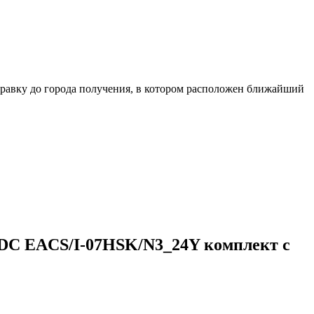
равку до города получения, в котором расположен ближайший
i DC EACS/I-07HSK/N3_24Y комплект с