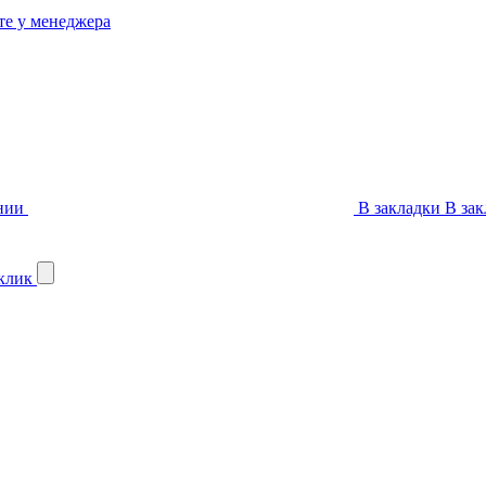
те у менеджера
нии
В закладки
В зак
 клик