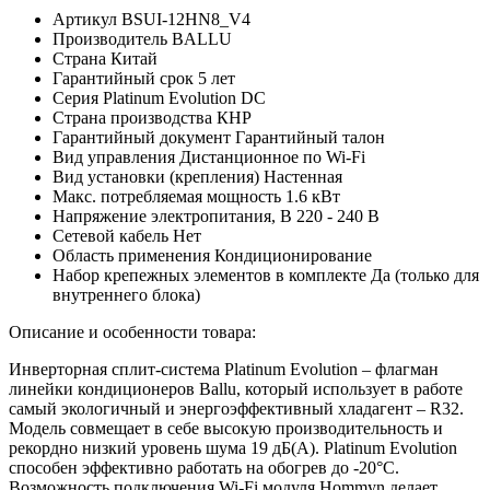
Артикул
BSUI-12HN8_V4
Производитель
BALLU
Страна
Китай
Гарантийный срок
5 лет
Серия
Platinum Evolution DC
Страна производства
КНР
Гарантийный документ
Гарантийный талон
Вид управления
Дистанционное по Wi-Fi
Вид установки (крепления)
Настенная
Макс. потребляемая мощность
1.6 кВт
Напряжение электропитания, В
220 - 240 В
Сетевой кабель
Нет
Область применения
Кондиционирование
Набор крепежных элементов в комплекте
Да (только для
внутреннего блока)
Описание и особенности товара:
Инверторная сплит-система Platinum Evolution – флагман
линейки кондиционеров Ballu, который использует в работе
самый экологичный и энергоэффективный хладагент – R32.
Модель совмещает в себе высокую производительность и
рекордно низкий уровень шума 19 дБ(А). Platinum Evolution
способен эффективно работать на обогрев до -20°С.
Возможность подключения Wi-Fi модуля Hommyn делает