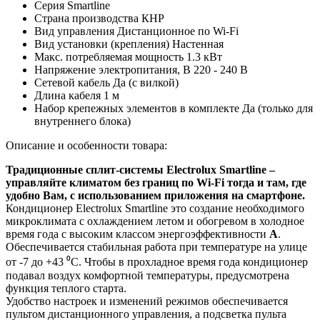
Серия
Smartline
Страна производства
КНР
Вид управления
Дистанционное по Wi-Fi
Вид установки (крепления)
Настенная
Макс. потребляемая мощность
1.3 кВт
Напряжение электропитания, В
220 - 240 В
Сетевой кабель
Да (с вилкой)
Длина кабеля
1 м
Набор крепежных элементов в комплекте
Да (только для
внутреннего блока)
Описание и особенности товара:
Традиционные сплит-системы
Electrolux
Smartline
–
управляйте климатом без границ по
Wi
-
Fi
тогда и там, где
удобно Вам, с использованием приложения на смартфоне.
Кондиционер Electrolux Smartline это создание необходимого
микроклимата с охлаждением летом и обогревом в холодное
время года с высоким классом энергоэффективности
А
.
Обеспечивается стабильная работа при температуре на улице
от -7 до +43 ⁰С. Чтобы в прохладное время года кондиционер
подавал воздух комфортной температуры, предусмотрена
функция теплого старта.
Удобство настроек и изменений режимов обеспечивается
пультом дистанционного управления, а подсветка пульта