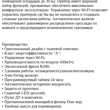
помещений площадью до 30 м2. Прибор имеет широкий
набор функций, призванных обеспечить максимально
комфортную эксплуатацию. Управление через Wi-Fi позволяет
управлять прибором где бы вы не находились и создавать
сложные расписания работы. Автоматические жалюзи
обеспечивают равномерное распределение прохлады по
комнате и предотвращают возникновение сквозняков.
Преимущества:
• Оригинальный дизайн с тканевой панелью;
• Класс энергоэффективности "А";
• Управление через Wi-Fi;
• Производительность по воздуху 430м3/ч;
• Экологичный фреон R290;
• 3 режима работы: охлаждение/осушение/вентиляция;
• Auto-Swing жалюзи;
• Программируемый таймер 24 часа;
• Автоматическое испарение конденсата;
• Защита от протечки;
• Скрытый LED-дисплей;
• Пульт ДУ в комплекте;
• Противопылевой моющийся фильтр Dust stop;
• Удобные шасси для перемещения;