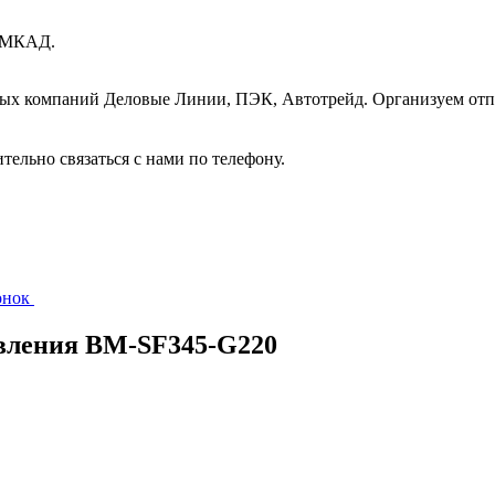
т МКАД.
ных компаний Деловые Линии, ПЭК, Автотрейд. Организуем отп
ительно связаться с нами по телефону.
вонок
вления BM-SF345-G220