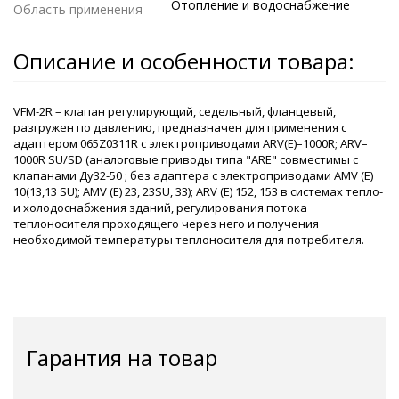
Отопление и водоснабжение
Область применения
Описание и особенности товара:
VFM-2R – клапан регулирующий, седельный, фланцевый,
разгружен по давлению, предназначен для применения с
адаптером 065Z0311R с электроприводами ARV(E)–1000R; ARV–
1000R SU/SD (аналоговые приводы типа "ARE" совместимы с
клапанами Ду32-50 ; без адаптера с электроприводами AMV (E)
10(13,13 SU); AMV (E) 23, 23SU, 33); ARV (E) 152, 153 в системах тепло-
и холодоснабжения зданий, регулирования потока
теплоносителя проходящего через него и получения
необходимой температуры теплоносителя для потребителя.
Гарантия на товар