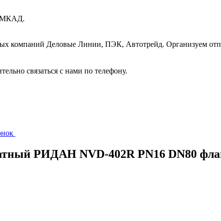
т МКАД.
ных компаний Деловые Линии, ПЭК, Автотрейд. Организуем отп
ительно связаться с нами по телефону.
вонок
братный РИДАН NVD-402R PN16 DN80 фл