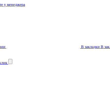
те у менеджера
нии
В закладки
В зак
 клик