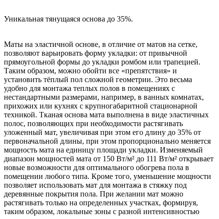
Уникальная тянущаяся основа до 35%.
Маты на эластичной основе, в отличие от матов на сетке,
позволяют варьировать форму укладки: от привычной
прямоугольной формы до укладки ромбом или трапецией.
Таким образом, можно обойти все «препятствия» и
установить тёплый пол сложной геометрии. Это весьма
удобно для монтажа теплых полов в помещениях с
нестандартными размерами, например, в ванных комнатах,
прихожих или кухнях с крупногабаритной стационарной
техникой. Тканая основа мата выполнена в виде эластичных
полос, позволяющих при необходимости растягивать
уложенный мат, увеличивая при этом его длину до 35% от
первоначальной длины, при этом пропорционально меняется
мощность мата на единицу площади укладки. Изменяемый
диапазон мощностей мата от 150 Вт/м² до 111 Вт/м² открывает
новые возможности для оптимального обогрева пола в
помещении любого типа. Кроме того, уменьшение мощности
позволяет использовать мат для монтажа в стяжку под
деревянные покрытия пола. При желании мат можно
растягивать только на определенных участках, формируя,
таким образом, локальные зоны с разной интенсивностью