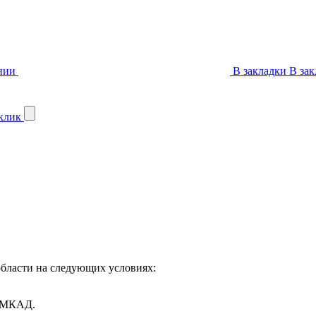
нии
В закладки
В зак
 клик
бласти на следующих условиях:
т МКАД.