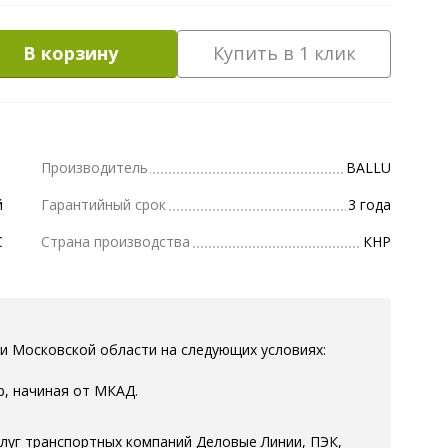
В корзину
Купить в 1 клик
Производитель
BALLU
й
Гарантийный срок
3 года
C
Страна производства
КНР
и Московской области на следующих условиях:
р, начиная от МКАД.
луг транспортных компаний Деловые Линии, ПЭК,