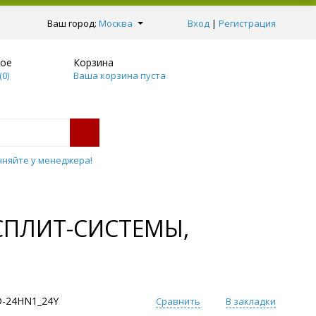
Ваш город:
Москва
Вход
|
Регистрация
ное
Корзина
(
0
)
Ваша корзина пуста
чняйте у менеджера!
 СПЛИТ-СИСТЕМЫ,
-24HN1_24Y
Сравнить
В закладки