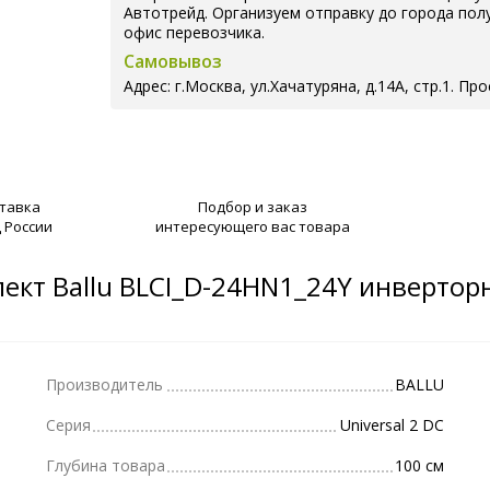
Автотрейд. Организуем отправку до города пол
офис перевозчика.
Самовывоз
Адрес: г.Москва, ул.Хачатуряна, д.14А, стр.1. П
ставка
Подбор и заказ
 России
интересующего вас товара
лект Ballu BLCI_D-24HN1_24Y инвертор
Производитель
BALLU
Серия
Universal 2 DC
Глубина товара
100 см