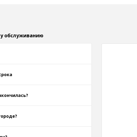
му обслуживанию
срока
акончилась?
городе?
он?