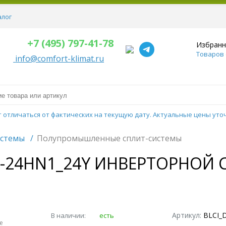
алог
+7 (495) 797-41-78
Избран
Товаров 
info@comfort-klimat.ru
т отличаться от фактических на текущую дату. Актуальные цены уто
истемы
/
Полупромышленные сплит-системы
D-24HN1_24Y ИНВЕРТОРНОЙ
Артикул:
BLCI_D
В наличии:
есть
е