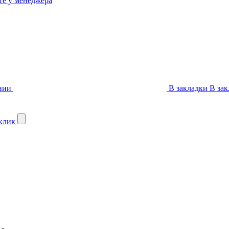
те у менеджера
нии
В закладки
В зак
 клик