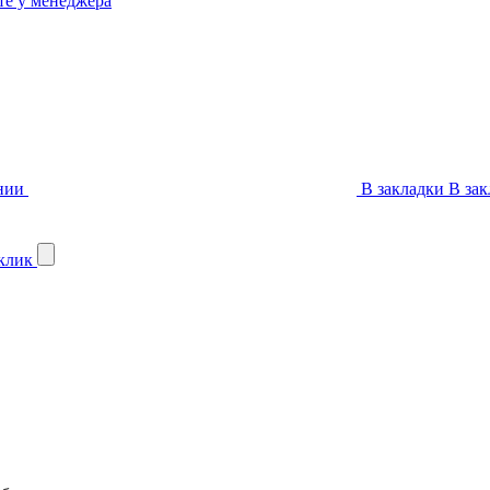
те у менеджера
нии
В закладки
В зак
 клик