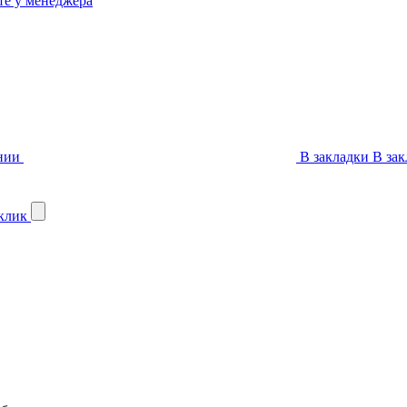
те у менеджера
нии
В закладки
В зак
 клик