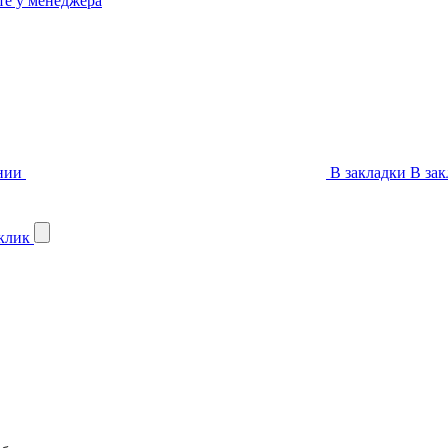
те у менеджера
нии
В закладки
В зак
 клик