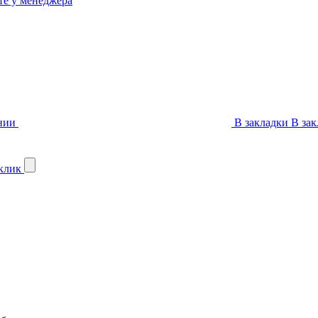
те у менеджера
нии
В закладки
В зак
 клик