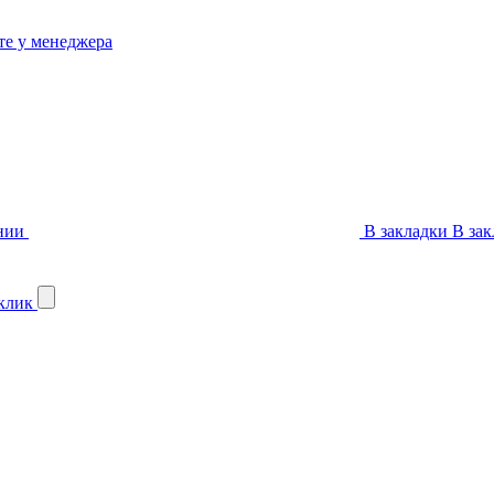
те у менеджера
нии
В закладки
В зак
 клик