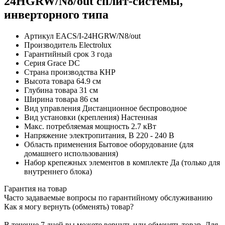
24HGRW/N8/out сплит-системы,
инверторного типа
Артикул
EACS/I-24HGRW/N8/out
Производитель
Electrolux
Гарантийный срок
3 года
Серия
Grace DC
Страна производства
КНР
Высота товара
64.9 см
Глубина товара
31 см
Ширина товара
86 см
Вид управления
Дистанционное беспроводное
Вид установки (крепления)
Настенная
Макс. потребляемая мощность
2.7 кВт
Напряжение электропитания, В
220 - 240 В
Область применения
Бытовое оборудование (для
домашнего использования)
Набор крепежных элементов в комплекте
Да (только для
внутреннего блока)
Гарантия на товар
Часто задаваемые вопросы по гарантийному обслуживанию
Как я могу вернуть (обменять) товар?
В течение 7 дней вы можете вернуть или обменять товар. Для