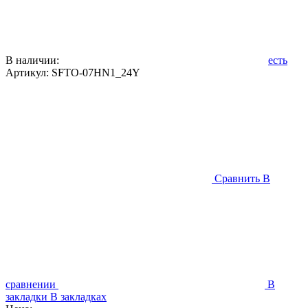
В наличии:
есть
Артикул:
SFTO-07HN1_24Y
Сравнить
В
сравнении
В
закладки
В закладках