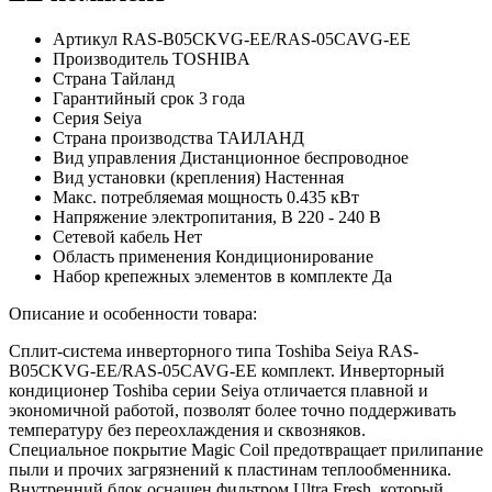
Артикул
RAS-B05CKVG-EE/RAS-05CAVG-EE
Производитель
TOSHIBA
Страна
Тайланд
Гарантийный срок
3 года
Серия
Seiya
Страна производства
ТАИЛАНД
Вид управления
Дистанционное беспроводное
Вид установки (крепления)
Настенная
Макс. потребляемая мощность
0.435 кВт
Напряжение электропитания, В
220 - 240 В
Сетевой кабель
Нет
Область применения
Кондиционирование
Набор крепежных элементов в комплекте
Да
Описание и особенности товара:
Сплит-система инверторного типа Toshiba Seiya RAS-
B05CKVG-EE/RAS-05CAVG-EE комплект. Инверторный
кондиционер Toshiba серии Seiya отличается плавной и
экономичной работой, позволят более точно поддерживать
температуру без переохлаждения и сквозняков.
Специальное покрытие Magic Coil предотвращает прилипание
пыли и прочих загрязнений к пластинам теплообменника.
Внутренний блок оснащен фильтром Ultra Fresh, который