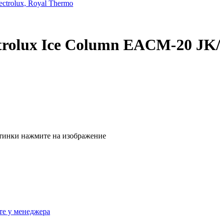
trolux, Royal Thermo
rolux Ice Column EACM-20 JK
тинки нажмите на изображение
те у менеджера